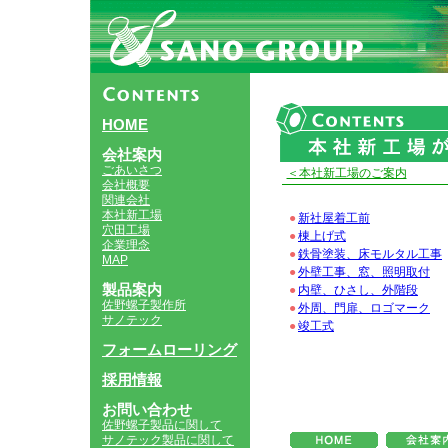
HOME
会社案内
ごあいさつ
＜本社新工場のご案内
会社概要
関連会社
本社新工場
●
新社屋着工前
穴田工場
●
棟上げ式
企業理念
●
鉄骨塗装、床モルタル工事
MAP
●
外壁工事、窓、照明取付
製品案内
●
内壁、ひさし、外階段
佐野螺子製作所
●
外周、門扉、ロゴマーク
サノテック
●
竣工式
フォームローリング
採用情報
お問い合わせ
佐野螺子製品に関して
サノテック製品に関して