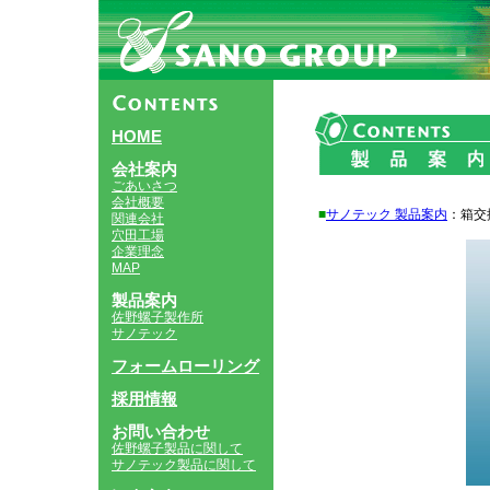
HOME
会社案内
ごあいさつ
会社概要
■
サノテック 製品案内
：箱交
関連会社
穴田工場
企業理念
MAP
製品案内
佐野螺子製作所
サノテック
フォームローリング
採用情報
お問い合わせ
佐野螺子製品に関して
サノテック製品に関して