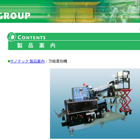
■
サノテック 製品案内
：万能選別機