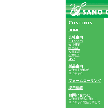
HOME
会社案内
ごあいさつ
会社概要
関連会社
穴田工場
企業理念
MAP
製品案内
佐野螺子製作所
サノテック
フォームローリング
採用情報
お問い合わせ
佐野螺子製品に関して
サノテック製品に関して